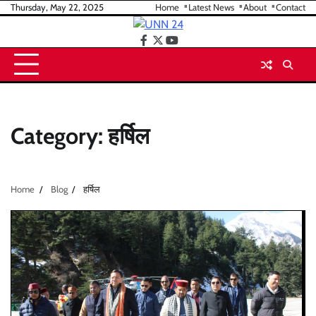
Skip
Thursday, May 22, 2025
Home
Latest News
About
Contact
to
content
facebook
twitter
youtube
Category:
हर्षिल
Home
Blog
हर्षिल