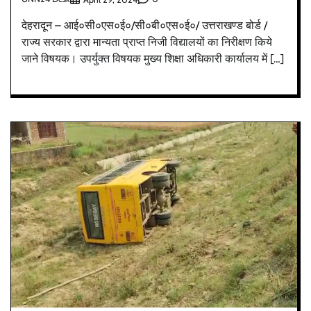
देहरादून – आई०सी०एस०ई०/सी०बी०एस०ई०/ उत्तराखण्ड बोर्ड /
राज्य सरकार द्वारा मान्यता प्राप्त निजी विद्यालयों का निरीक्षण किये
जाने विषयक। उपर्युक्त विषयक मुख्य शिक्षा अधिकारी कार्यालय में […]