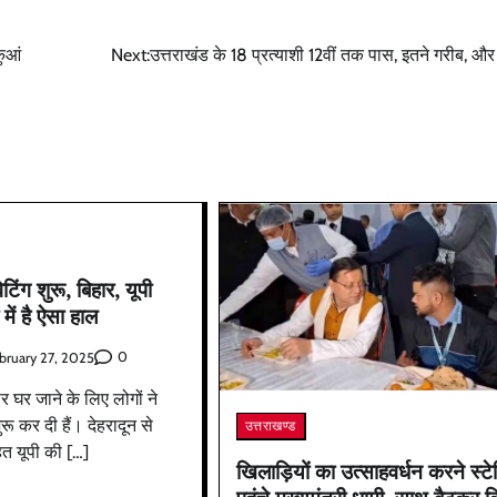
मसूरी में बारिश के आसार, पहाड़ों में येलो अलर्ट जार
कुआं
Next:
उत्तराखंड के 18 प्रत्याशी 12वीं तक पास, इतने गरीब, और
UNN24 Desk
April 16, 2025
0
टिंग शुरू, बिहार, यूपी
 में है ऐसा हाल
0
bruary 27, 2025
पर घर जाने के लिए लोगों ने
ुरू कर दी हैं। देहरादून से
उत्तराखण्ड
त यूपी की […]
खिलाड़ियों का उत्साहवर्धन करने स्ट