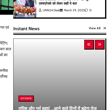
एक्सप्रेसवे को लेकर कही ये बात
UNN24 Desk
March 29, 2025
0
ी
ागत एवं
Instant News
View All
ंटिंग,
त कर बाल
ाओं का
 मनीषा
्वोच्च
उत्तराखण्ड
तपिश और गर्म हवाएं…आने वाले दिनों में बढ़ेगा तेज