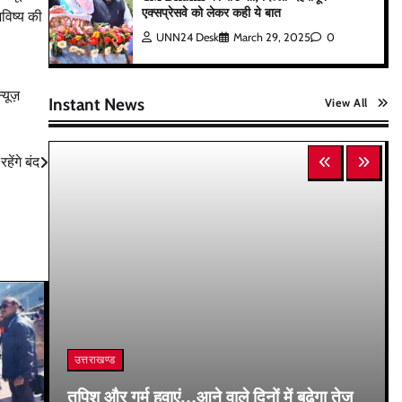
एक्सप्रेसवे को लेकर कही ये बात
भविष्य की
UNN24 Desk
March 29, 2025
0
न्यूज़
Instant News
View All
ेंगे बंद
उत्तराखण्ड
तपिश और गर्म हवाएं…आने वाले दिनों में बढ़ेगा तेज